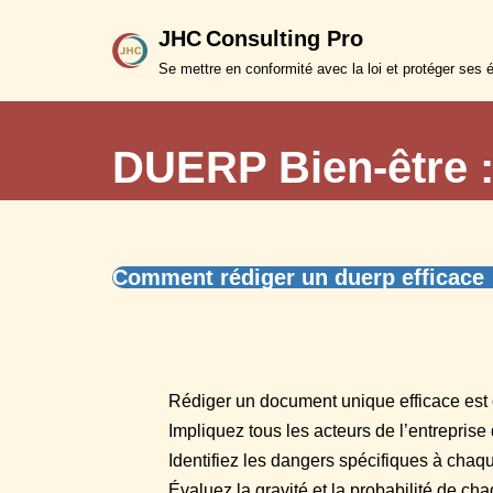
JHC Consulting Pro
Aller
Se mettre en conformité avec la loi et protéger ses 
au
contenu
DUERP Bien-être :
Comment rédiger un duerp efficace
Rédiger un document unique efficace est cr
Impliquez tous les acteurs de l’entrepris
Identifiez les dangers spécifiques à chaqu
Évaluez la gravité et la probabilité de ch