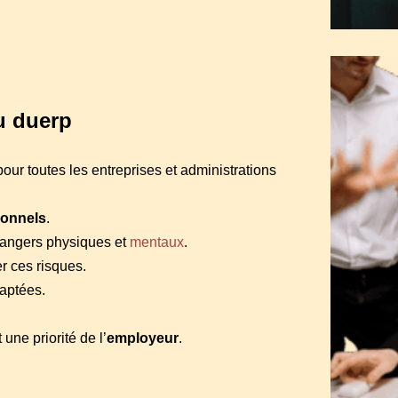
du duerp
ur toutes les entreprises et administrations
ionnels
.
 dangers physiques et
mentaux
.
er ces risques.
aptées.
 une priorité de l’
employeur
.