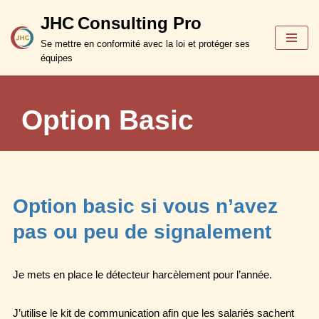
JHC Consulting Pro
Aller
Se mettre en conformité avec la loi et protéger ses
au
équipes
contenu
Option Basic
Option basic si vous n’avez
pas ou peu de signalement
Je mets en place le détecteur harcèlement pour l’année.
J’utilise le kit de communication afin que les salariés sachent